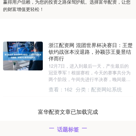
赢得用户信赖，为您的投资之路保驾护航。选择富华配资，让您
的财富增值更轻松！
浙江配资网 混团世界杯决赛日：王楚
钦约战张本没退路，孙颖莎王曼昱结
伴而行
12月7日，进入到最后一天，产生最后的
冠亚季军！根据赛程，今天的赛事共分为
两个阶段，午间先进行半决赛，晚间最后
进行决赛的争夺。国乒约战日乒，背靠背
查看：
162
分类：
配资网站系统
再战，国乒阵容....
富华配资文章已加载完成
话题标签