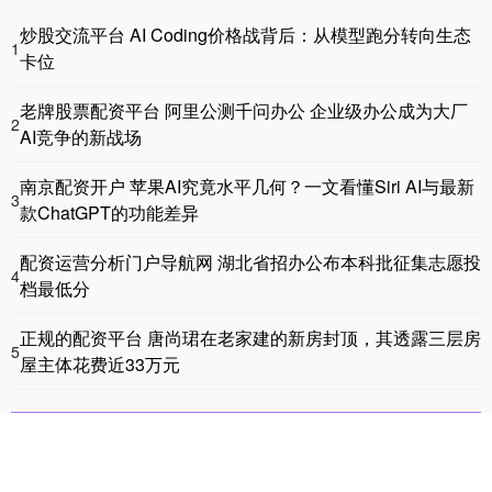
炒股交流平台 AI Coding价格战背后：从模型跑分转向生态
1
卡位
老牌股票配资平台 阿里公测千问办公 企业级办公成为大厂
2
AI竞争的新战场
南京配资开户 苹果AI究竟水平几何？一文看懂Siri AI与最新
3
款ChatGPT的功能差异
配资运营分析门户导航网 湖北省招办公布本科批征集志愿投
4
档最低分
正规的配资平台 唐尚珺在老家建的新房封顶，其透露三层房
5
屋主体花费近33万元