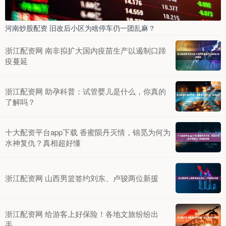
河南炒股配资 旧改后小区为啥停车仍一团乱麻？
浙江配资网 南非拟扩大国内疫苗生产以遏制口蹄
疫蔓延
浙江配资网 助孕科普：试管婴儿是什么，你真的
了解吗？
十大配资平台app下载 香蜜陨丹灭情，锦觅为何为
水神复仇？真相超好懂
浙江配资网 山西男篮签约刘东、卢骏两位新援
浙江配资网 给游客上好保险！各地文旅纷纷出
手……