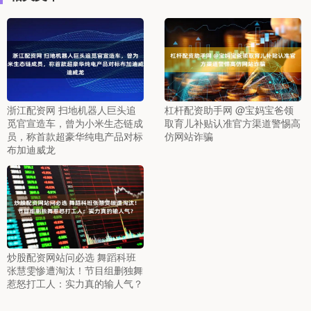
浙江配资网 扫地机器人巨头追
杠杆配资助手网 @宝妈宝爸领
觅官宣造车，曾为小米生态链成
取育儿补贴认准官方渠道警惕高
员，称首款超豪华纯电产品对标
仿网站诈骗
布加迪威龙
炒股配资网站问必选 舞蹈科班
张慧雯惨遭淘汰！节目组删独舞
惹怒打工人：实力真的输人气？