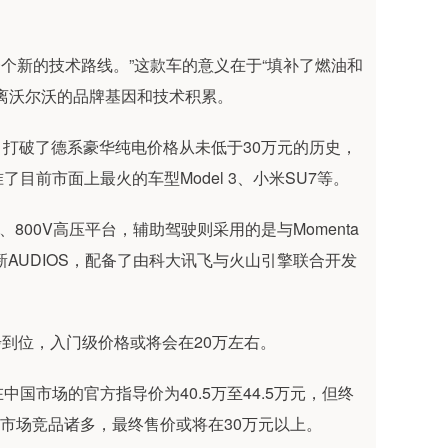
一个新的技术路线。”这款车的意义在于“填补了燃油和
离沃尔沃的品牌基因和技术积累。
.99万元，打破了德系豪华纯电价格从未低于30万元的历史，
目前市面上最火的车型Model 3、小米SU7等。
元锂电池、800V高压平台，辅助驾驶则采用的是与Momenta
新AUDIOS，配备了由科大讯飞与火山引擎联合开发
将会一步到位，入门级价格或将会在20万左右。
中国市场的官方指导价为40.5万至44.5万元，但终
的市场竞品诸多，最终售价或将在30万元以上。