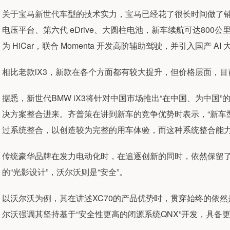
关于宝马新世代车型的技术实力，宝马已经花了很长时间做了铺垫
电压平台、第六代 eDrive、大圆柱电池，新车续航可达800
为 HiCar，联合 Momenta 开发高阶辅助驾驶，并引入国产 AI
相比老款iX3，新款在各个方面都有较大提升，但价格层面，
据悉，新世代BMW iX3将针对中国市场推出“在中国、为中国”
决方案整合进来。齐普策在讲到新车的竞争优势时表示，“新车
过系统整合，以创造较为完整的用车体验，而这种系统整合能力
传统豪华品牌在发力电动化时，在追逐创新的同时，依然保留
的“光影设计”，沃尔沃则是“安全”。
以沃尔沃为例，其在讲述XC70的产品优势时，贯穿始终的依然
尔沃强调其坚持基于“安全性更高的闭源系统QNX”开发，具备