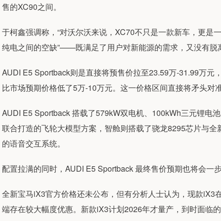
售的XC90之间。
于柯鑫强调称，“对沃尔沃来说，XC70不只是一款新车，更是
纯电之间的空缺”——既满足了用户对新能源的需求，又没有脱
AUDI E5 Sportback则是直接将预售价拉至23.59万-31
比市场预期价格低了5万-10万元。这一价格区间直接将矛头对准了
AUDI E5 Sportback 搭载了579kW双电机、100kWh三
联合打造的飞轮大模型方案，智舱则搭载了骁龙8295芯片与全
的语音交互系统。
配置拉满的同时，AUDI E5 Sportback 最终售价预期也
全新宝马iX3官方价格还未公布，但有分析人士认为，现款iX3在
端存在较大幅度优惠。新款iX3计划2026年才量产，到时面临