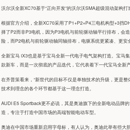
沃尔沃全新XC70基于“正向开发”的沃尔沃SMA超级混动架构
根据官方介绍，全新XC70采用了P1+P2+P4三电机构型+3
择了P2而非P3电机，因为P3电机与前轮驱动轴平行排布，会
险，而P2电机与前轮驱动轴同轴排布，电驱系统更紧凑、更安
全新宝马 iX3也是基于宝马全新一代电子电气架构打造。宝马
款新车，而是一次彻底的产品迭代，它代表着下一代宝马全新产
在齐普策看来，“新世代的目标不仅是单独技术的升级，更是整
技术到理念的各个环节都基于这一理念打造。
AUDI E5 Sportback更不必说，其是奥迪旗下的全新电动
造，专注于打造中国市场的高端智能电动车型。
奥迪在中国市场重新启用字母标，有人认为，奥迪此举有些大